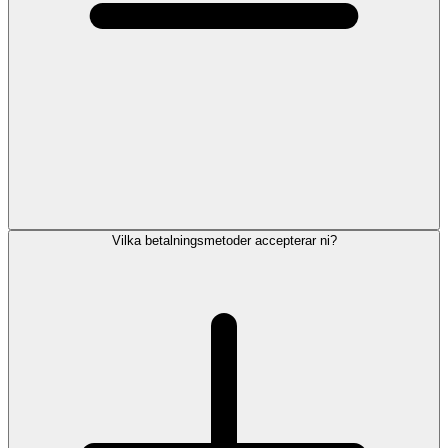
Vilka betalningsmetoder accepterar ni?