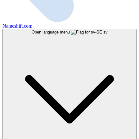
Nameshift.com
Open language menu
sv