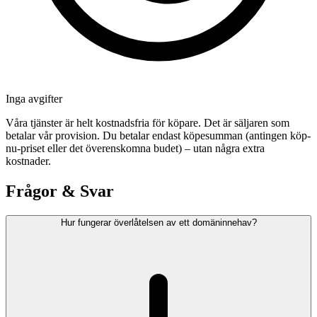
Inga avgifter
Våra tjänster är helt kostnadsfria för köpare. Det är säljaren som
betalar vår provision. Du betalar endast köpesumman (antingen köp-
nu-priset eller det överenskomna budet) – utan några extra
kostnader.
Frågor & Svar
Hur fungerar överlåtelsen av ett domäninnehav?