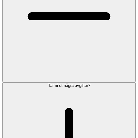
Tar ni ut några avgifter?