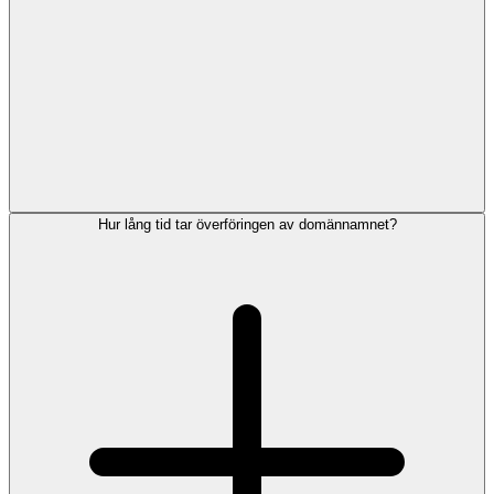
Hur lång tid tar överföringen av domännamnet?